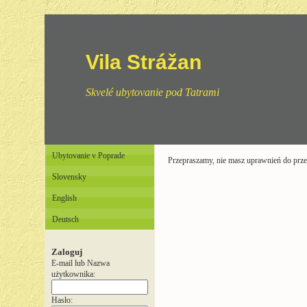
Vila Strážan
Skvelé ubytovanie pod Tatrami
Ubytovanie v Poprade
Przepraszamy, nie masz uprawnień do przeg
Slovensky
English
Deutsch
Zaloguj
E-mail lub Nazwa
użytkownika:
Hasło: